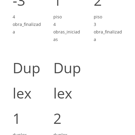
-3
1
2
4
piso
piso
obra_finalizad
4
3
a
obras_iniciad
obra_finalizad
as
a
Dup
Dup
lex
lex
1
2
duplex
duplex