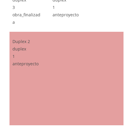
3
1
obra_finalizad
anteproyecto
a
Duplex 2
duplex
1
anteproyecto