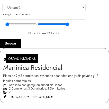
Rango de Precios
€
197600
—
€
417600
Buscar
OBRAS INICIADAS
Jerez De La Frontera
Martinica Residencial
Pisos de 2 y 3 dormitorios, viviendas adosadas con jardín privado y 18
locales comerciales
Adosada con garaje en superficie, Pisos
2 Dormitorios, 3 Dormitorios, 4 Dormitorios
2
197.600,00
€
-
389.420,00
€