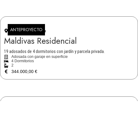
ANTEPROYECTO
Jerez De La Frontera
Maldivas Residencial
19 adosados de 4 dormitorios con jardín y parcela privada.
Adosada con garaje en superficie
4 Dormitorios
2
344.000,00
€
OBRAS INICIADAS
Jerez De La Frontera
Martinica Residencial
Pisos de 2 y 3 dormitorios, viviendas adosadas con jardín privado y 18
locales comerciales