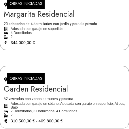
OBRAS INICIADAS
Jerez De La Frontera
Margarita Residencial
20 adosados de 4 dormitorios con jardín y parcela privada.
Adosada con garaje en superficie
4 Dormitorios
2
344.000,00
€
OBRAS INICIADAS
Jerez De La Frontera
Garden Residencial
52 viviendas con zonas comunes y piscina.
Adosada con garaje en sótano, Adosada con garaje en superficie, Áticos,
Bajo
2 Dormitorios, 3 Dormitorios, 4 Dormitorios
2
310.500,00
€
-
409.800,00
€